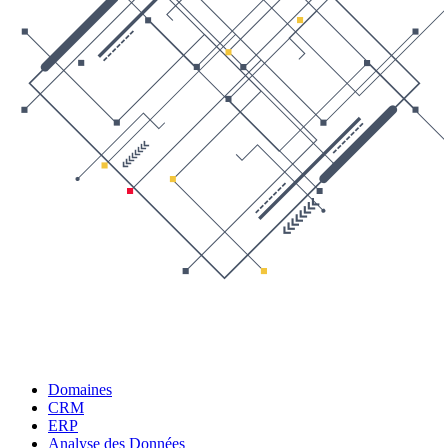
Domaines
CRM
ERP
Analyse des Données