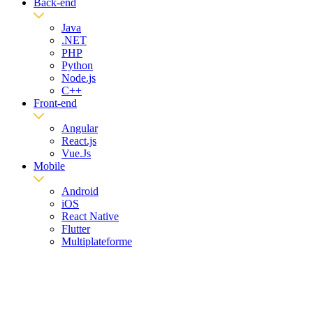
Back-end
Java
.NET
PHP
Python
Node.js
C++
Front-end
Angular
React.js
Vue.Js
Mobile
Android
iOS
React Native
Flutter
Multiplateforme