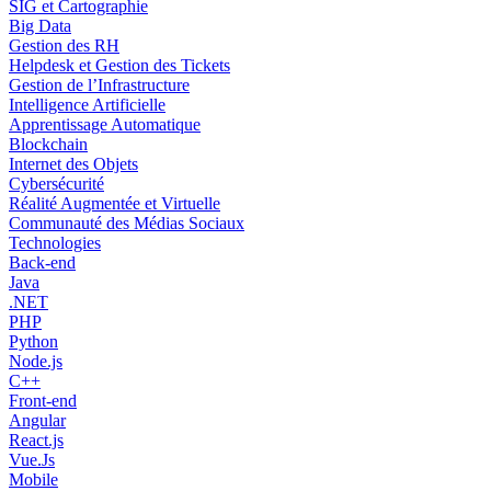
SIG et Cartographie
Big Data
Gestion des RH
Helpdesk et Gestion des Tickets
Gestion de l’Infrastructure
Intelligence Artificielle
Apprentissage Automatique
Blockchain
Internet des Objets
Cybersécurité
Réalité Augmentée et Virtuelle
Communauté des Médias Sociaux
Technologies
Back-end
Java
.NET
PHP
Python
Node.js
C++
Front-end
Angular
React.js
Vue.Js
Mobile