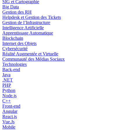
SIG et Cartographie
Big Data
Gestion des RH
Helpdesk et Gestion des Tickets
Gestion de l’Infrastructure
Intelligence Artificielle
Apprentissage Automatique
Blockchain
Internet des Objets
Cybersécurité
Réalité Augmentée et Virtuelle
Communauté des Médias Sociaux
Technologies
Back-end
Java
.NET
PHP
Python
Node.js
C++
Front-end
Angular
React.js
Vue.Js
Mobile