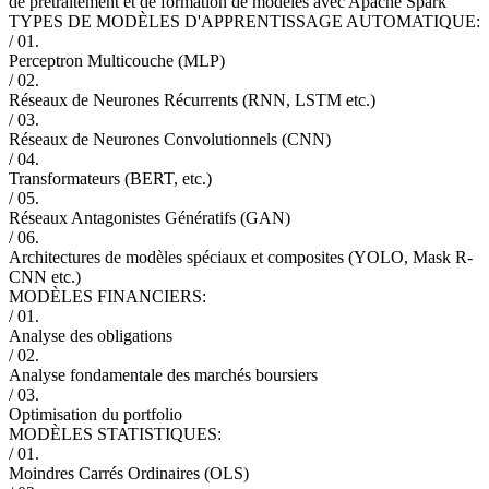
de prétraitement et de formation de modèles avec Apache Spark
TYPES DE MODÈLES D'APPRENTISSAGE AUTOMATIQUE:
/ 01.
Perceptron Multicouche (MLP)
/ 02.
Réseaux de Neurones Récurrents (RNN, LSTM etc.)
/ 03.
Réseaux de Neurones Convolutionnels (CNN)
/ 04.
Transformateurs (BERT, etc.)
/ 05.
Réseaux Antagonistes Génératifs (GAN)
/ 06.
Architectures de modèles spéciaux et composites (YOLO, Mask R-
CNN etc.)
MODÈLES FINANCIERS:
/ 01.
Analyse des obligations
/ 02.
Analyse fondamentale des marchés boursiers
/ 03.
Optimisation du portfolio
MODÈLES STATISTIQUES:
/ 01.
Moindres Carrés Ordinaires (OLS)