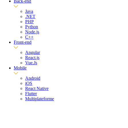
Back-end
Java
.NET
PHP
Python
Node.js
C++
Front-end
Angular
React.js
Vue.Js
Mobile
Android
iOS
React Native
Flutter
Multiplateforme