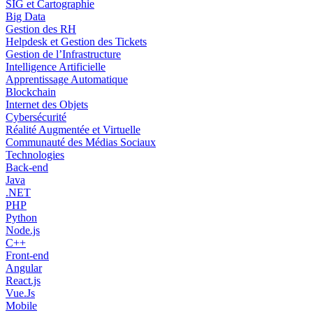
SIG et Cartographie
Big Data
Gestion des RH
Helpdesk et Gestion des Tickets
Gestion de l’Infrastructure
Intelligence Artificielle
Apprentissage Automatique
Blockchain
Internet des Objets
Cybersécurité
Réalité Augmentée et Virtuelle
Communauté des Médias Sociaux
Technologies
Back-end
Java
.NET
PHP
Python
Node.js
C++
Front-end
Angular
React.js
Vue.Js
Mobile