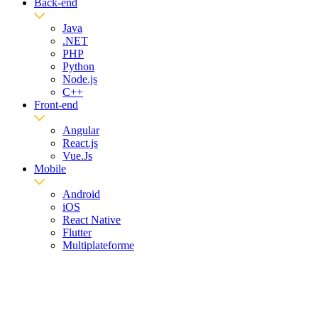
Back-end
Java
.NET
PHP
Python
Node.js
C++
Front-end
Angular
React.js
Vue.Js
Mobile
Android
iOS
React Native
Flutter
Multiplateforme