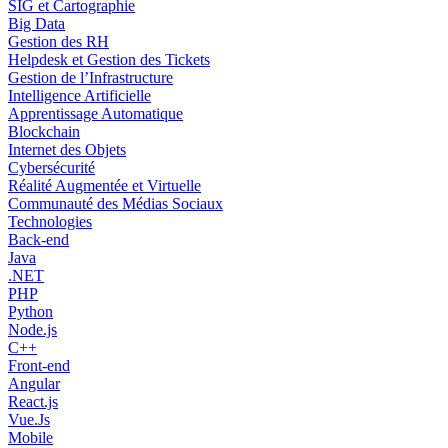
SIG et Cartographie
Big Data
Gestion des RH
Helpdesk et Gestion des Tickets
Gestion de l’Infrastructure
Intelligence Artificielle
Apprentissage Automatique
Blockchain
Internet des Objets
Cybersécurité
Réalité Augmentée et Virtuelle
Communauté des Médias Sociaux
Technologies
Back-end
Java
.NET
PHP
Python
Node.js
C++
Front-end
Angular
React.js
Vue.Js
Mobile