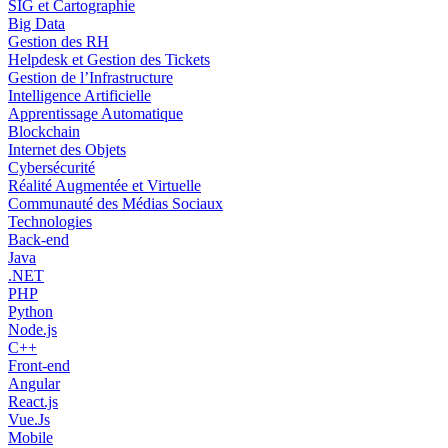
SIG et Cartographie
Big Data
Gestion des RH
Helpdesk et Gestion des Tickets
Gestion de l’Infrastructure
Intelligence Artificielle
Apprentissage Automatique
Blockchain
Internet des Objets
Cybersécurité
Réalité Augmentée et Virtuelle
Communauté des Médias Sociaux
Technologies
Back-end
Java
.NET
PHP
Python
Node.js
C++
Front-end
Angular
React.js
Vue.Js
Mobile