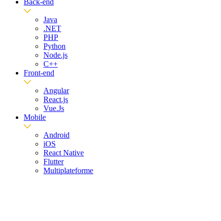
Back-end
Java
.NET
PHP
Python
Node.js
C++
Front-end
Angular
React.js
Vue.Js
Mobile
Android
iOS
React Native
Flutter
Multiplateforme