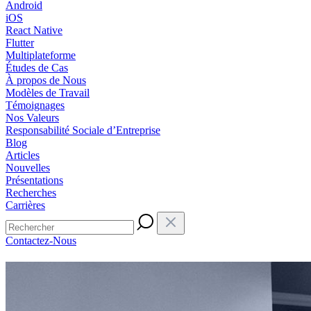
Android
iOS
React Native
Flutter
Multiplateforme
Études de Cas
À propos de Nous
Modèles de Travail
Témoignages
Nos Valeurs
Responsabilité Sociale d’Entreprise
Blog
Articles
Nouvelles
Présentations
Recherches
Carrières
Contactez-Nous