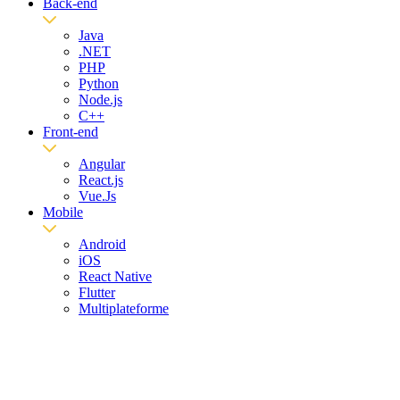
Back-end
Java
.NET
PHP
Python
Node.js
C++
Front-end
Angular
React.js
Vue.Js
Mobile
Android
iOS
React Native
Flutter
Multiplateforme