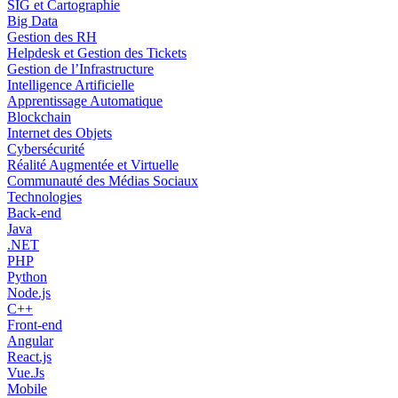
SIG et Cartographie
Big Data
Gestion des RH
Helpdesk et Gestion des Tickets
Gestion de l’Infrastructure
Intelligence Artificielle
Apprentissage Automatique
Blockchain
Internet des Objets
Cybersécurité
Réalité Augmentée et Virtuelle
Communauté des Médias Sociaux
Technologies
Back-end
Java
.NET
PHP
Python
Node.js
C++
Front-end
Angular
React.js
Vue.Js
Mobile