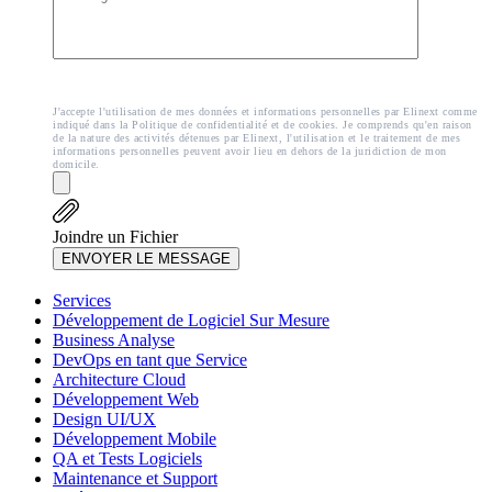
J'accepte l'utilisation de mes données et informations personnelles par Elinext comme
indiqué dans la Politique de confidentialité et de cookies. Je comprends qu'en raison
de la nature des activités détenues par Elinext, l'utilisation et le traitement de mes
informations personnelles peuvent avoir lieu en dehors de la juridiction de mon
domicile.
Joindre un Fichier
ENVOYER LE MESSAGE
Services
Développement de Logiciel Sur Mesure
Business Analyse
DevOps en tant que Service
Architecture Cloud
Développement Web
Design UI/UX
Développement Mobile
QA et Tests Logiciels
Maintenance et Support